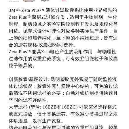
3M™ Zeta Plus™ 液体过滤胶囊系统使用业界领先的
Zeta Plus™深层式过滤介质，适用于生物制剂、生化
制程、制药领域之实验室阶段制程开发以及规模化等
用途。抛弃式设计可弹性对应各种实际生产条件，自
上游的细胞培养纯化，至下游的不纯物过滤，皆有适
合的滤芯规格/胶囊/滤桶可选择。
Zeta Plus™兼具Zeta电位产生的吸附作用，与物理性
过滤作用的双重拦截系统，可有效拦阻微粒子和胶囊
粒子等异物。
创新胶囊/基座设计: 透明塑胶壳外观易于随时监控液
体过滤状况；胶囊外壳与坚硬中心结构，可免除过滤
后清洗不锈钢滤桶的必要；自动对锁机制提供快速且
坚固的滤芯连结性。
大型滤桶 (型号: 16EZB和16EZC) 可依需求选择横式
或直式摆放，便于替换滤芯、有效减少替换过程之液
体喷洒量，发挥生产效益。
结合动电吸附性与深层型过滤的双重栏阻系统，较单