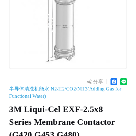
分享
半导体清洗机能水 N2/H2/CO2/NH3(Adding Gas for
Functional Water)
3M Liqui-Cel EXF-2.5x8
Series Membrane Contactor
(G420,G453,G480)