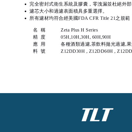
完全密封式衛生系統及膠囊，零洩漏並杜絕外部
濾芯大小和過濾表面積具多重選擇。
所有濾材均符合經美國FDA CFR Title 21
名 稱
Zeta Plus H Series
精 度
05H,10H,30H, 60H,90H
應 用
各種酒類過濾,茶飲料拋光過濾,果
料 號
Z12DD30H , Z12DD60H , Z12DD