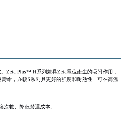
ta Plus™ H系列兼具Zeta電位產生的吸附作用，
用壽命，亦較S系列具更好的強度和耐熱性，可在高溫
換次數、降低營運成本。