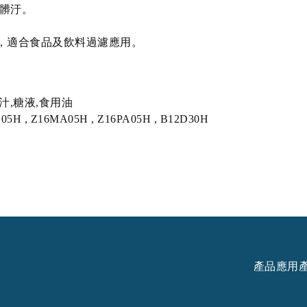
髒汙。
之規範，適合食品及飲料過濾應用。
汁,糖液,食用油
05H , Z16MA05H , Z16PA05H , B12D30H
產品應用