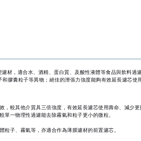
層型濾材，適合水、酒精、蛋白質、及酸性液體等食品與飲料過濾。Ze
子和膠囊粒子等異物；絕佳的溼張力強度能夠有效延長濾芯使
效，較其他介質具三倍強度，有效延長濾芯使用壽命、減少更
較單一物理性過濾能去除霧氣和粒子更小的微粒。
體粒子、霧氣等，亦適合作為薄膜濾材的前置濾芯。