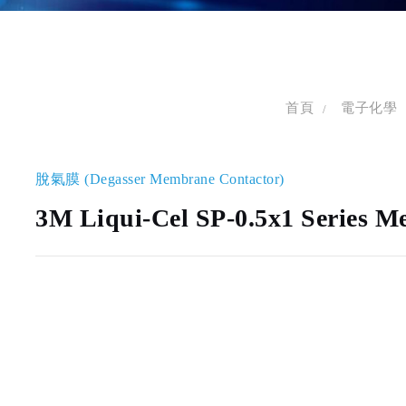
首頁
電子化學
脫氣膜 (Degasser Membrane Contactor)
3M Liqui-Cel SP-0.5x1 Series M