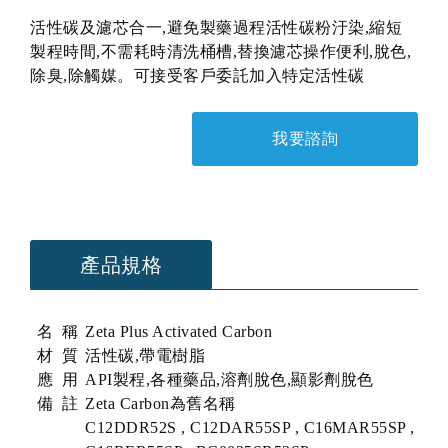
活性碳及濾芯合一,避免製藥過程活性碳粉汙染,縮短
製程時間,不需耗時清洗桶槽,替換濾芯操作便利,脫色,
除臭,除觸媒。可接受客戶委託加入特定活性碳
我要諮詢
產品規格
名 稱
Zeta Plus Activated Carbon
材 質
活性碳,帶電樹脂
應 用
API製程,各種藥品,溶劑脫色,顯影劑脫色
備 註
Zeta Carbon為舊名稱
C12DDR52S , C12DAR55SP , C16MAR55SP ,