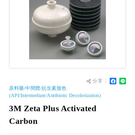
分享
原料藥/中間體/抗生素脫色
(API/Intermediate/Antibiotic Decolorization)
3M Zeta Plus Activated
Carbon