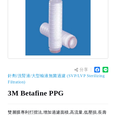
分享
針劑/洗腎液/大型輸液無菌過濾 (SVP/LVP Sterilizing
Filtration)
3M Betafine PPG
雙層膜專利打摺法,增加過濾面積,高流量,低壓損,長壽