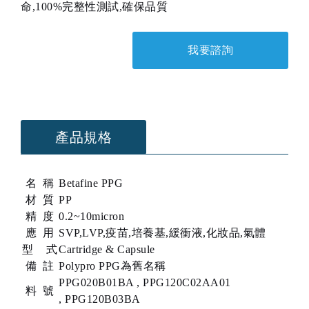
命,100%完整性測試,確保品質
我要諮詢
產品規格
名 稱
Betafine PPG
材 質
PP
精 度
0.2~10micron
應 用
SVP,LVP,疫苗,培養基,緩衝液,化妝品,氣體
型 式
Cartridge & Capsule
備 註
Polypro PPG為舊名稱
PPG020B01BA , PPG120C02AA01
料 號
, PPG120B03BA