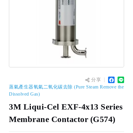
分享
蒸氣產生器氧氣二氧化碳去除 (Pure Steam Remove the
Dissolved Gas)
3M Liqui-Cel EXF-4x13 Series
Membrane Contactor (G574)