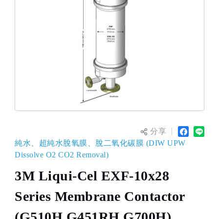
分享
純水、超純水脫氧膜、脫二氧化碳膜 (DIW UPW
Dissolve O2 CO2 Removal)
3M Liqui-Cel EXF-10x28
Series Membrane Contactor
(G510H,G451RH,G700H)